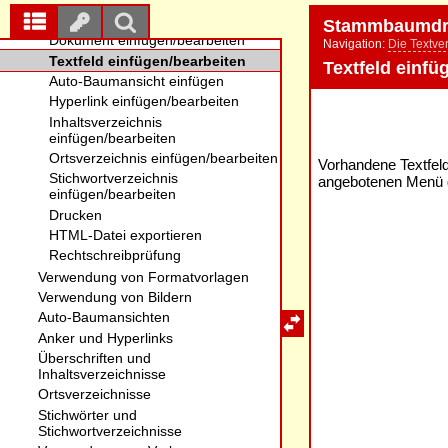
Stammbaumdr
Navigation:
Die Textve
Textfeld einfü
Vorhandene Textfel
angebotenen Menü 