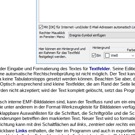
 der Eingabe und Formatierung des Textes für
Textfelder
. Seine Edit
ne automatische Rechtschreibprüfung ist nicht möglich. Der Text kann 
 da keine Tabulatorstopps gesetzt werden können. Beachten Sie aber, 
. Optisch ansprechend sind kleine Textfelder, die am Rand der Seite
rden nicht akzeptiert; wird der Text komplett gelöscht, setzt das P
isch interne EMF-Bilddateien sind, kann der Textfluss rund um ein e
ie unter anderem in der Format-Werkzeugleiste für Bilddateien verfüg
fklappbare Auswahllisten für die Schriftart, die Schriftgröße und die Sch
Änderungen betreffen den markierten Text. Neuer Text wird so formatie
richtung kann mit drei Schaltflächen auf
links
,
zentriert
oder
rechts
ein
lickbare
Links
enthalten, die hier im Programm und auch in exporti