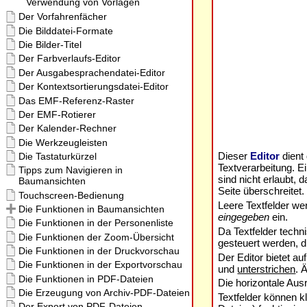
Dieser
Editor
dient
Textverarbeitung. Ei
sind nicht erlaubt,
Seite überschreitet
Leere Textfelder we
eingegeben
ein.
Da Textfelder techn
gesteuert werden, d
Der Editor bietet au
und
unterstrichen
. 
Die horizontale Aus
Textfelder können k