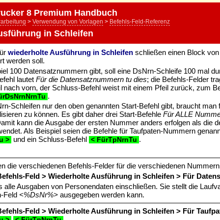
ucker 8 Premium Handbuch
rarbeitung
>
Verwendung von Vorlagen
>
Befehls-Feld-Referenz
usführung in Schleifen
für
wiederholte Ausführung in Schleifen
schließen einen Block von 
rt werden soll.
el 100 Datensatznummern gibt, soll eine DsNrn-Schleife 100 mal du
efehl lautet
Für die Datensatznummern tu dies
; die Befehls-Felder t
il nach vorn, der Schluss-Befehl weist mit einem Pfeil zurück, zum B
.
ürDsNrnNrnTu
n-Schleifen nur den oben genannten Start-Befehl gibt, braucht man 
sieren zu können. Es gibt daher drei Start-Befehle
Für ALLE Nummer
Damit kann die Ausgabe der ersten Nummer anders erfolgen als die de
endet. Als Beispiel seien die Befehle für Taufpaten-Nummern genann
und ein Schluss-Befehl
.
u >
< FürTpNrnTu
n die verschiedenen Befehls-Felder für die verschiedenen Nummern
efehls-Feld > Wiederholte Ausführung in Schleifen > Für Dat
 alle Ausgaben von Personendaten einschließen. Sie stellt die Laufv
n-Feld
<%DsNr%>
ausgegeben werden kann.
efehls-Feld > Wiederholte Ausführung in Schleifen > Für Tauf
u >
< FürTpNrnTu