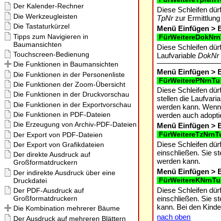
Diese Schleifen dür
TpNr
zur Ermittlung
Menü Einfügen > B
FürWeitereDokNr
Diese Schleifen dür
Laufvariable
DokNr
Menü Einfügen > B
FürWeiterePNrnTu
Diese Schleifen dür
stellen die Laufvari
werden kann. Wenn f
werden auch adoptie
Menü Einfügen > B
FürWeitereTzNrnT
Diese Schleifen dür
einschließen. Sie st
werden kann.
Menü Einfügen > B
FürWeitereKNrnTu
Diese Schleifen dür
einschließen. Sie st
kann. Bei den Kinde
nach oben