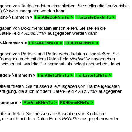
gaben von Taufpatendaten einschließen. Sie stellen die Laufvariable
TpNr%>
ausgegeben werden kann.
kument-Nummern >
FürAlleDokNrnTu >
FürErsteDokNrTu >
usgaben von Dokumentdaten einschließen. Sie stellen die
 Daten-Feld
<%DokNr%>
ausgegeben werden kann.
ner-Nummern >
FürAllePNrnTu >
FürErstePNrTu >
sgaben von Partner- und Partnerschaftsdaten einschließen. Sie
fügung, die auch mit dem Daten-Feld
<%PNr%>
ausgegeben
eichert ist, wird die Partnerschaft als belegt angesehen; dabei
uzeugen-Nummern >
FürAlleTzNrnTu >
FürErsteTzNrTu >
leife auftreten. Sie müssen alle Ausgaben von Trauzeugendaten
erfügung, die auch mit dem Daten-Feld
<%TzNr%>
ausgegeben
d-Nummern >
FürAlleKNrnTu >
FürErsteKNrTu >
leife auftreten. Sie müssen alle Ausgaben von Kinddaten
g, die auch mit dem Daten-Feld
<%KNr%>
ausgegeben werden