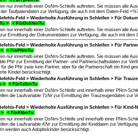
fen nur innerhalb einer DsNrn-Schleife auftreten. Sie müssen alle Aus
 der Taufpatendaten zur Verfügung, die auch mit dem Daten-Feld
<%
efehls-Feld > Wiederholte Ausführung in Schleifen > Für Do
nTu >
< FürDokNrnTu
fen nur innerhalb einer DsNrn-Schleife auftreten. Sie müssen alle A
zur Ermittlung der Dokumentdaten zur Verfügung, die auch mit dem
efehls-Feld > Wiederholte Ausführung in Schleifen > Für Part
 >
< FürPNrnTu
fen nur innerhalb einer DsNrn-Schleife auftreten. Sie müssen alle Au
able
PNr
zur Ermittlung der Partner- und Partnerschaftsdaten zur Ver
ür die PNr zwar kein Partner, aber für die Partnerschaft ein Kind gesp
rte Kinder berücksichtigt.
efehls-Feld > Wiederholte Ausführung in Schleifen > Für Tra
u >
< FürTzNrnTu
fen nur innerhalb einer DsNrn-Schleife und innerhalb einer PNrn-Sch
ellen die Laufvariable
TzNr
zur Ermittlung der Trauzeugendaten zur V
efehls-Feld > Wiederholte Ausführung in Schleifen > Für Kin
 >
< FürKNrnTu
fen nur innerhalb einer DsNrn-Schleife und innerhalb einer PNrn-Sch
ellen die Laufvariable
KNr
zur Ermittlung der Kinddaten zur Verfügun
rn werden auch Adoptivkinder berücksichtigt.