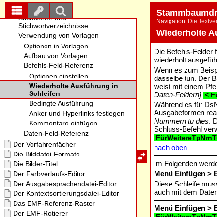
Stammbaumdr
Navigation:
Die Textve
Wiederholte A
Die Befehls-Felder 
wiederholt ausgefüh
Wenn es zum Beispi
dasselbe tun. Der B
weist mit einem Pfe
Daten-Feldern]
< F
Während es für DsNr
Ausgabeformen reali
Nummern tu dies
. 
Schluss-Befehl verw
FürWeitereTpNrnT
nach oben
Im Folgenden werde
Menü Einfügen > B
Diese Schleife muss
auch mit dem Date
Menü Einfügen > B
FürWeitereTpNrnT