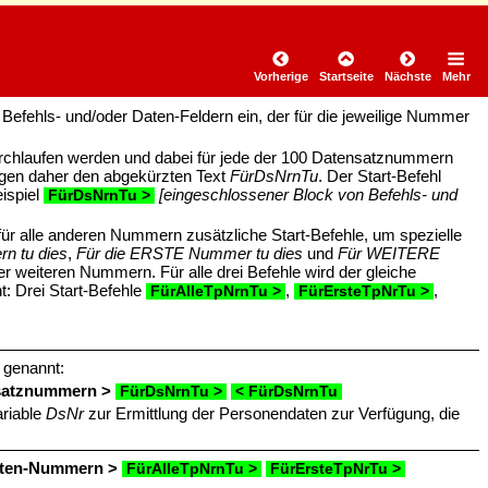
Vorherige
Startseite
Nächste
Mehr
Befehls- und/oder Daten-Feldern ein, der für die jeweilige Nummer
rchlaufen werden und dabei für jede der 100 Datensatznummern
ragen daher den abgekürzten Text
FürDsNrnTu
. Der Start-Befehl
eispiel
[eingeschlossener Block von Befehls- und
FürDsNrnTu >
für alle anderen Nummern zusätzliche Start-Befehle, um spezielle
n tu dies
,
Für die ERSTE Nummer tu dies
und
Für WEITERE
r weiteren Nummern. Für alle drei Befehle wird der gleiche
t: Drei Start-Befehle
,
,
FürAlleTpNrnTu >
FürErsteTpNrTu >
 genannt:
ensatznummern >
FürDsNrnTu >
< FürDsNrnTu
ariable
DsNr
zur Ermittlung der Personendaten zur Verfügung, die
paten-Nummern >
FürAlleTpNrnTu >
FürErsteTpNrTu >