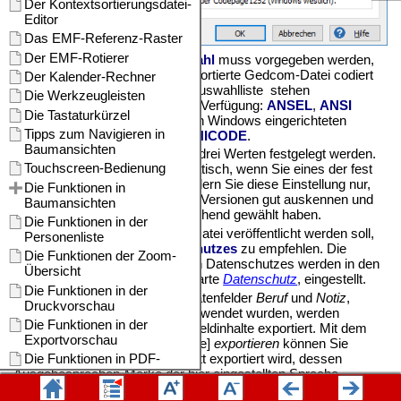
Im Bereich
Zeichensatz-Auswahl
muss vorgegeben werden,
in welchem Zeichensatz die exportierte Gedcom-Datei codiert
sein soll. In der aufklappbaren Auswahlliste stehen
verschiedene Zeichensätze zur Verfügung:
ANSEL
,
ANSI
(Codepage entsprechend dem in Windows eingerichteten
Gebietsschema),
UTF-8
und
UNICODE
.
Die
Gedcom-Version
kann mit drei Werten festgelegt werden.
Diese Einstellung erfolgt automatisch, wenn Sie eines der fest
vorgegebenen Profile laden. Ändern Sie diese Einstellung nur,
wenn Sie sich mit den Gedcom-Versionen gut auskennen und
die sonstigen Optionen entsprechend gewählt haben.
Wenn die exportierte Gedcom-Datei veröffentlicht werden soll,
ist die Aktivierung des
Datenschutzes
zu empfehlen. Die
Regeln des personenbezogenen Datenschutzes werden in den
Programm-Optionen, Registerkarte
Datenschutz
, eingestellt.
Wenn in den Personendaten, Datenfelder
Beruf
und
Notiz
,
Ausgabesprachen-Marken
verwendet wurden, werden
normalerweise die kompletten Feldinhalte exportiert. Mit dem
Kontrollfeld
nur
[Ausgabesprache]
exportieren
können Sie
vorgeben, dass nur der Abschnitt exportiert wird, dessen
Ausgabesprachen-Marke der hier eingestellten Sprache
entspricht. Details zu Ausgabesprachen-Marken finden Sie im