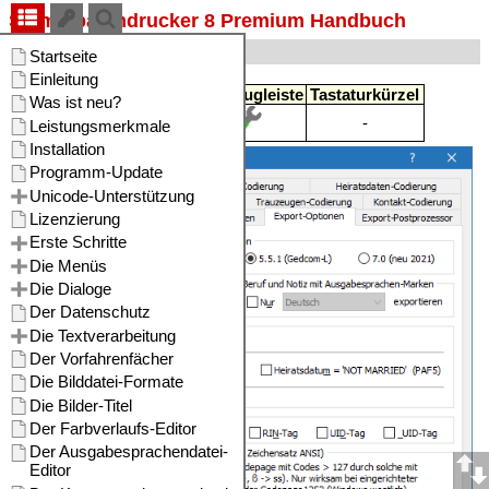
Stammbaumdrucker 8 Premium Handbuch
Export-Optionen
Menü
Werkzeugleiste
Tastaturkürzel
Extras
-