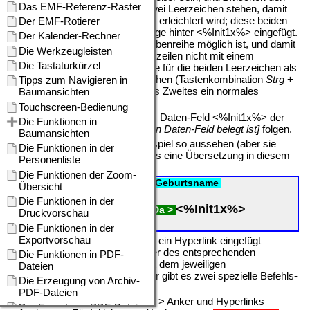
einzelnen Buchstaben sollten zwei Leerzeichen stehen, damit
später das Klicken mit der Maus erleichtert wird; diese beiden
Leerzeichen werden in der Vorlage hinter <%Init1x%> eingefügt.
Damit ein Umbruch der Buchstabenreihe möglich ist, und damit
bei so einem Umbruch die Folgezeilen nicht mit einem
Leerzeichen beginnen, geben Sie für die beiden Leerzeichen als
Erstes ein geschütztes Leerzeichen (Tastenkombination
Strg
+
Umschalt
+
Leerzeichen
) und als Zweites ein normales
Leerzeichen ein.
Aus internen Gründen muss das Daten-Feld <%Init1x%> der
Bedingung
[Wenn mindestens ein Daten-Feld belegt ist]
folgen.
Die Vorlage würde nun zum Beispiel so aussehen (aber sie
funktioniert so noch nicht, sodass eine Übersetzung in diesem
Zwischenzustand sinnlos wäre):
AlleDsNrnFamilienDatei
SortGeburtsname
SortNachnameKontext
<%Init1x%>
FürDsNrnTu >
WennMin1DFDa >
< EndeWenn
< FürDsNrnTu
Nun muss für jeden Buchstaben ein Hyperlink eingefügt
werden, der später zu dem Anker des entsprechenden
Abschnitts der Personenliste mit dem jeweiligen
Anfangsbuchstaben führt. Hierfür gibt es zwei spezielle Befehls-
Felder:
•
Menü Einfügen > Befehls-Feld > Anker und Hyperlinks