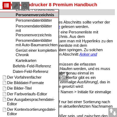
Stammbaumdrucker 8 Premium Handbuch
Personenverzeichnis
Zum leichteren Verständnis dieses Abschnitts sollte vorher der
Abschnitt
Einfache Personenliste
gelesen werden.
Als Personenverzeichnis gilt hier eine Personenliste mit
zusätzlichem Buchstabenverzeichnis. Aus dem
Buchstabenverzeichnis heraus kann man mit Hyperlinks zu den
Ankern der Abschnitte der Personenliste mit dem
entsprechenden Anfangsbuchstaben springen. Zu solchen
Verknüpfungen lesen Sie bitte den Abschnitt
Anker und
Hyperlinks
.
Für das Buchstabenverzeichnis müssen die erfassten
Datensätze in einer Schleife durchlaufen werden, und es muss
jeder auftretende Anfangsbuchstabe genau einmal im
Buchstabenverzeichnis erscheinen. Hierfür gibt es ein
spezielles Daten-Feld
[Initiale für einmalige Ausführung]
, das in
eine Datensatznummern-Schleife gesetzt wird:
•
Menü Einfügen > Daten-Feld > Namen > Initiale für einmalige
Ausgabe: <%Init1x%>
Das Daten-Feld <%Init1x%> darf nur bei einer Sortierung nach
den Geburtsnamen oder nach den aktuellen/letzten Nachnamen
eingesetzt werden.
Die Buchstaben sollten etwas größer sein, und zwischen den